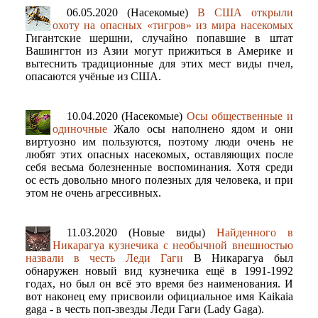
06.05.2020 (Насекомые)
В США открыли
охоту на опасных «тигров» из мира насекомых
Гигантские шершни, случайно попавшие в штат
Вашингтон из Азии могут прижиться в Америке и
вытеснить традиционные для этих мест виды пчел,
опасаются учёные из США.
10.04.2020 (Насекомые)
Осы общественные и
одиночные
Жало осы наполнено ядом и они
виртуозно им пользуются, поэтому люди очень не
любят этих опасных насекомых, оставляющих после
себя весьма болезненные воспоминания. Хотя среди
ос есть довольно много полезных для человека, и при
этом не очень агрессивных.
11.03.2020 (Новые виды)
Найденного в
Никарагуа кузнечика с необычной внешностью
назвали в честь Леди Гаги
В Никарагуа был
обнаружен новый вид кузнечика ещё в 1991-1992
годах, но был он всё это время без наименования. И
вот наконец ему присвоили официальное имя Kaikaia
gaga - в честь поп-звезды Леди Гаги (Lady Gaga).