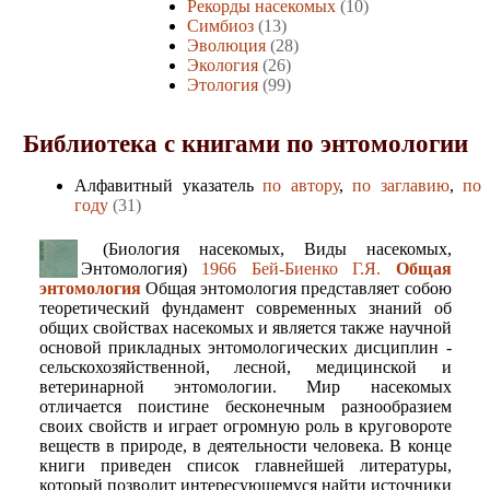
Рекорды насекомых
(10)
Симбиоз
(13)
Эволюция
(28)
Экология
(26)
Этология
(99)
Библиотека с книгами по энтомологии
Алфавитный указатель
по автору
,
по заглавию
,
по
году
(31)
(Биология насекомых, Виды насекомых,
Энтомология)
1966 Бей-Биенко Г.Я.
Общая
энтомология
Общая энтомология представляет собою
теоретический фундамент современных знаний об
общих свойствах насекомых и является также научной
основой прикладных энтомологических дисциплин -
сельскохозяйственной, лесной, медицинской и
ветеринарной энтомологии. Мир насекомых
отличается поистине бесконечным разнообразием
своих свойств и играет огромную роль в круговороте
веществ в природе, в деятельности человека. В конце
книги приведен список главнейшей литературы,
который позволит интересующемуся найти источники