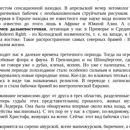
местом сенсационной находки. В апрельский вечер энтомолог
оричневых бабочек с необыкновенным струйчатым рисунком.
рвая в Европе находка не известного еще науке вида волнист
о известно до этого лишь в Африке и Южной Азии. А сев
амея дальневосточная
, летающая у нас в Приморье и Средне
ledereri Rghfr. - из Колхидской низменности, т. е. на западе, 
е. на востоке. Такое распространение самых северных брамей -
разом жизни.
водит нас в далекие времена третичного периода. Тогда на о
юбивые флора и фауна. В Гренландии и на Шпицбергене, где
не говоря уже о дубах, кленах, ясенях. Но уже с палеоцена, т.
ичном периоде похолодание стало особенно сильным и началис
ировались новые природные зоны. Кое-где, во влажных теплых об
ь в виде так называемых реликтов. В переводе с латинског
и и стали бабочки брамей во внетропической Евразии.
жившие независимо друг от друга в трех областях, разделенные
перь судьба этих представительниц прошлого, живых му
й Ледерера. Она была обнаружена впервые около века назад, н
ейства маслиновых). С тех пор ее у нас в стране, по-видимому
амей Христофа, живущих на ясене. Сейчас этот вид бабочки стал
ормятся на сирени амурской, ясене маньчжурском, бирючине, а 