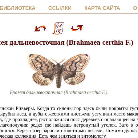
БИБЛИОТЕКА
ССЫЛКИ
КАРТА САЙТА
О
ея дальневосточная (Brahmaea certhia F.)
Брамея дальневосточная (Brahmaea certhia F.)
ьянской Ривьеры. Когда-то склоны гор здесь были покрыты гу
вырубил леса, и дубы с жесткими листьями уступили место макви
, где прохладнее, расположился пояс деревьев с опадающей на 
лагополучия: редко где найдешь нетронутый уголок. Зато в 
анился. Берега озер заросли столетними лесами. Помимо дубов 
ическая коллекция. Есть чем заняться и энтомологу.