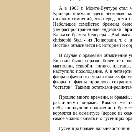
А в 1963 г. Монте-Вултуре стал 
Криваро поймали здесь несколько к
никаких сомнений, что перед ними пе
Небольшое семейство брамеид был
узкораспространенные эндемики:
бр
Кавказа: брамея Ледерера - Brahmaea 
christophi Stgr. - из Ленкорани, т. 
Востока объясняется их историей и об
В случае с брамеями объяснение у
Евразии были гораздо более теплол
магнолии, секвойи, гинкго, платаны, 
наступило похолодание. А в четверт
флора и фауна отступали южнее, форм
флоры и фауны прошлого сохранилас
"остаток". Такими остатками-реликтам
Прошло много времени, и брамей, 
различными видами. Какова же те
неблагополучное положение с брамее
кормятся на османтусе (дерево из сем
самое можно сказать и о гусеницах бр
Гусеницы брамей дальневосточной к