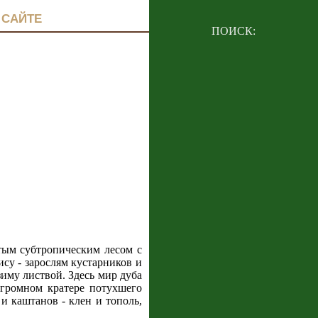
 САЙТЕ
ПОИСК:
стым субтропическим лесом с
су - зарослям кустарников и
зиму листвой. Здесь мир дуба
огромном кратере потухшего
и каштанов - клен и тополь,