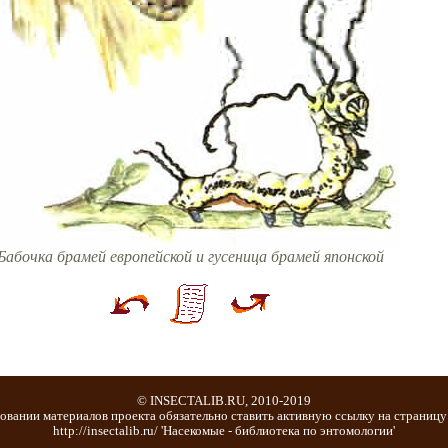
Бабочка брамей европейской и гусеница брамей японской
© INSECTALIB.RU, 2010-2019
овании материалов проекта обязательно ставить активную ссылку на страницу
http://insectalib.ru/ 'Насекомые - библиотека по энтомологии'