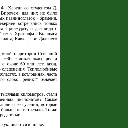
 Ф. Хартиг со студентом Д.
 Впрочем, для них не было
ых павлиноглазок - брамеид.
ернее встречались только
м Приамурье, и два вида с
и брамея Христофа - Brahmaea
 Италия, Кавказ, юг Дальнего
громной территории Северной
 сейчас лежат льды, росли
 е. около 60 млн. лет назад,
ь оледенения. Теплолюбивые
ластях, в котловинах, часть
о слово "реликт" означает
 тысячами километров, стали
зейных экспонатов? Самое
ашли и ее гусениц, которые
, больше не встречали. То же
 редкостью.
окукливаются в почве.