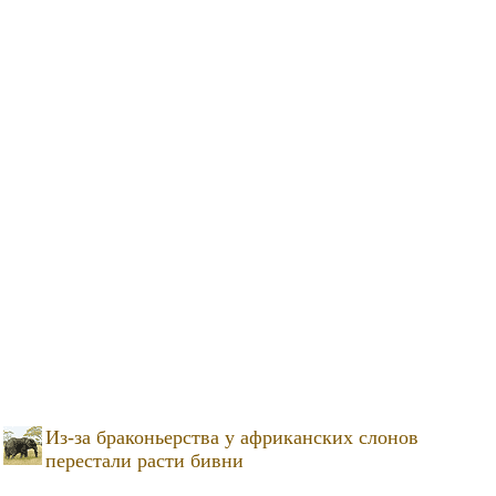
Из-за браконьерства у африканских слонов
перестали расти бивни