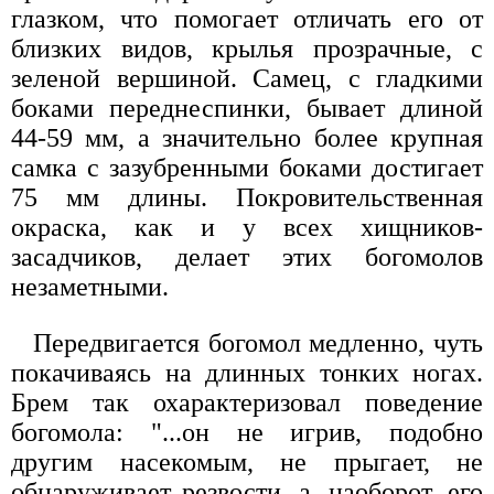
глазком, что помогает отличать его от
близких видов, крылья прозрачные, с
зеленой вершиной. Самец, с гладкими
боками переднеспинки, бывает длиной
44-59 мм, а значительно более крупная
самка с зазубренными боками достигает
75 мм длины. Покровительственная
окраска, как и у всех хищников-
засадчиков, делает этих богомолов
незаметными.
Передвигается богомол медленно, чуть
покачиваясь на длинных тонких ногах.
Брем так охарактеризовал поведение
богомола: "...он не игрив, подобно
другим насекомым, не прыгает, не
обнаруживает резвости, а, наоборот, его