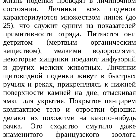
жизнь поденки проводят в личиночном
состоянии. Личинки всех поденок
характеризуются множеством линек (до
25), что служит одним из показателей
примитивности отряда. Питаются они
детритом (мертвым органическим
веществом), мелкими водорослями,
некоторые хищники поедают инфузорий
и других мелких животных. Личинки
щитовидной поденки живут в быстрых
ручьях и реках, прикрепляясь к нижней
поверхности камней на дне, отыскивая
ямки для укрытия. Покрытое панцирем
компактное тело и отростки брюшка
делают их похожими на какого-нибудь
рачка. Это сходство смутило даже
знаменитого французского зоолога