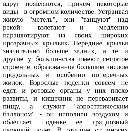
вдруг появляются, причем некоторые
виды - в огромном количестве. Устраивая
живую "метель", они "танцуют" над
рекой: взлетают и медленно
парашютируют на своих широких
прозрачных крыльях. Передние крылья
значительно больше задних, и те и
другие у большинства имеют сетчатое
строение, образованное большим числом
продольных и особенно поперечных
жилок. Взрослые поденки совсем не
едят, и ротовые органы у них плохо
развиты, и кишечник не переваривает
пищу, а служит "аэростатическим
баллоном" - он наполнен воздухом и
облегчает поденке ее грациозный
парящий полет. В отличие от многих