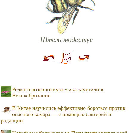
Шмель-модестус
Редкого розового кузнечика заметили в
Великобритании
В Китае научились эффективно бороться против
опасного комара — с помощью бактерий и
радиации
Новый вид богомолов из Перу притворяется осой