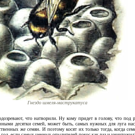
Гнездо шмеля-маструкатуса
одозревают, что натворили. Ну кому придет в голову, что по
нными десятки семей, может быть, самых нужных для луга нас
ственных же семян. И поэтому косят их только тогда, когда сем
 год, если самых ценных опылителей покос как раз и уничтожил