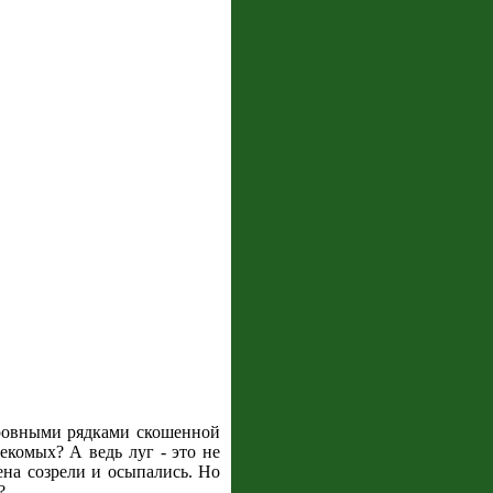
д ровными рядками скошенной
екомых? А ведь луг - это не
ена созрели и осыпались. Но
?