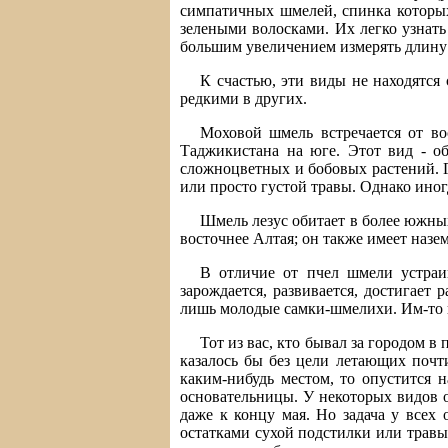
симпатичных шмелей, спинка которы
зелеными волосками. Их легко узнать
большим увеличением измерять длину 
К счастью, эти виды не находятся 
редкими в других.
Моховой шмель встречается от во
Таджикистана на юге. Этот вид - о
сложноцветных и бобовых растений. Г
или просто густой травы. Однако иног
Шмель лезус обитает в более южны
восточнее Алтая; он также имеет назе
В отличие от пчел шмели устраив
зарождается, развивается, достигает
лишь молодые самки-шмелихи. Им-то и
Тот из вас, кто бывал за городом 
казалось бы без цели летающих почт
каким-нибудь местом, то опустится 
основательницы. У некоторых видов о
даже к концу мая. Но задача у всех 
остатками сухой подстилки или травы