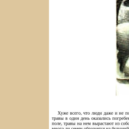
Хуже всего, что люди даже и не п
травы в один день оказались погребе
поле, травы на нем вырастают из соб
много ли семян образуется на будущий