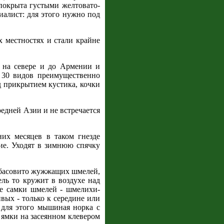
покрыта густыми желтовато-
иалист: для этого нужно под
х местностях и стали крайне
 на севере и до Армении и
е 30 видов преимущественно
д прикрытием кустика, кочки
едней Азии и не встречается
них месяцев в таком гнезде
ние. Уходят в зимнюю спячку
х, басовито жужжащих шмелей,
ль то кружит в воздухе над
ие самки шмелей - шмелихи-
вых - только к середине или
я для этого мышиная норка с
 ямки на засеянном клевером