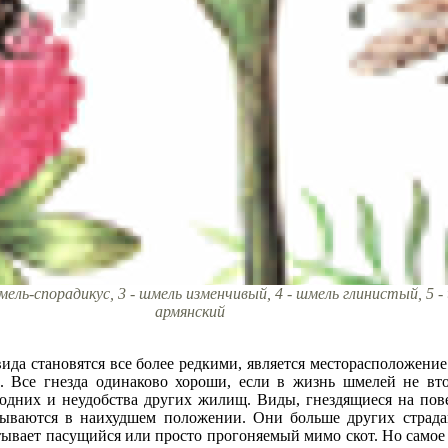
шмель-спорадикус, 3 - шмель изменчивый, 4 - шмель глинистый, 5 
армянский
ида становятся все более редкими, является месторасположение
 Все гнезда одинаково хороши, если в жизнь шмелей не втор
одних и неудобства других жилищ. Виды, гнездящиеся на пове
зываются в наихудшем положении. Они больше других страда
ывает пасущийся или просто прогоняемый мимо скот. Но самое 