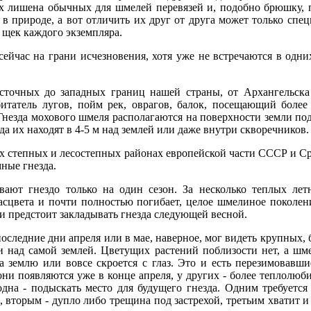
х лишена обычных для шмелей перевязей и, подобно брюшку, 
 в природе, а вот отличить их друг от друга может только спец
щек каждого экземпляра.
сейчас на грани исчезновения, хотя уже не встречаются в одни
сточных до западных границ нашей страны, от Архангельска
битатель лугов, пойм рек, оврагов, балок, посещающий боле
незда мохового шмеля располагаются на поверхности земли по
да их находят в 4-5 м над землей или даже внутри скворечников.
х степных и лесостепных районах европейской части СССР и Ср
мные гнезда.
ают гнездо только на один сезон. За несколько теплых лет
 расцвета и почти полностью погибает, целое шмелиное поколе
 предстоит закладывать гнезда следующей весной.
в последние дни апреля или в мае, наверное, мог видеть крупны
и над самой землей. Цветущих растений поблизости нет, а шме
на землю или вовсе скроется с глаз. Это и есть перезимовавш
ни появляются уже в конце апреля, у других - более теплолюби
одна - подыскать место для будущего гнезда. Одним требуетс
, вторым - дупло либо трещина под застрехой, третьим хватит и