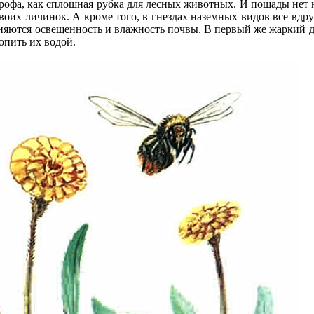
астрофа, как сплошная рубка для лесных животных. И пощады нет
воих личинок. А кроме того, в гнездах наземных видов все вдруг
яются освещенность и влажность почвы. В первый же жаркий де
топить их водой.