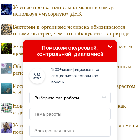
Ученые превратили самца мыши в самку,
используя «мусорную» ДНК
Бактерии в организме человека обмениваются
генами быстрее, чем это наблюдается в природе
Ученые нашли различия между нейронами мозга
Поможем с курсовой,
крысы и человека
контрольной, дипломной
Обнаружены гигантские вирусы с расширенным
1500+ квалифицированных
репертуаром генов для синтеза белка
специалистов готовы вам
помочь
Исследована нервная система существа возрастом
518 миллионов лет
Новое древо жизни включит «симбиомов» как
отдельные организмы
Ученые применили технологию CRISPR для смены
пола потомства мышей