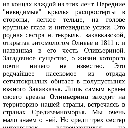
на концах каждой из этих лент. Передние
"невидимые" крылья распростерты в
стороны, легкое тельце, на голове
крупные глаза и нитевидные усики. Это
родная сестра нитекрылки закавказской,
открытая энтомологом Оливье в 1811 г. и
названная в его честь Оливьериной.
Загадочное существо, о жизни которого
почти ничего не известно. Это
редчайшее насекомое из отряда
сетчатокрылых обитает в полупустынях
южного Закавказья. Лишь самым краем
своего ареала
Оливьерина
заходит на
территорию нашей страны, встречаясь в
странах Средиземноморья. Мы очень
мало знаем о ней. Но среди трех сестер
нитекрылок, встречающихся на