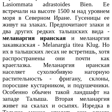
Lasiommata adrastoides Bien. Ее
встречали на высоте 1500 м над уровнем
моря в Северном Иране. Гусеницы ее
живут на злаках. Предпочитают злаки и
два других редких талышских вида -
меланаргия иранская
и меланаргия
закавказская - Melanargia titea Klug. Но
их в талышских лесах не встретишь, хотя
распространены они почти как
краеглазка. Меланаргия иранская
населяет сухолюбивую нагорную
растительность - фригану, склоны,
поросшие кустарником, и подушечники.
Особенно обычен такой ландшафт на
западе Талыша. Вторая меланаргия
живет на скалах и осыпях. Изредка в