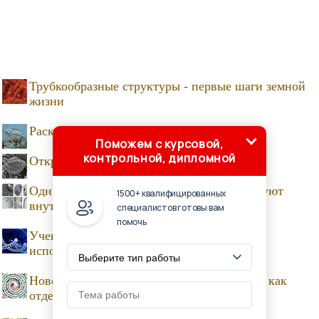
Трубкообразные структуры - первые шаги земной
жизни
Раскрыт один из секретов тихоходок
Поможем с курсовой,
контрольной, дипломной
Открыто новое царство эукариотов
Одни очень простые животные паразитируют
1500+ квалифицированных
внутри других
специалистов готовы вам
помочь
Ученые превратили самца мыши в самку,
используя «мусорную» ДНК
Новое древо жизни включит «симбиомов» как
отдельные организмы