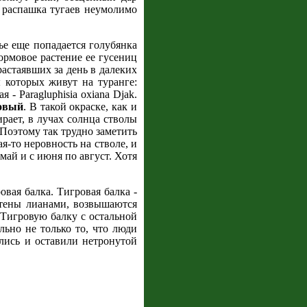
и распашка тугаев неумолимо
ье еще попадается голубянка
кормовое растение ее гусениц
растаявших за день в далеких
 которых живут на туранге:
я - Paragluphisia oxiana Djak.
овый
. В такой окраске, как и
рает, в лучах солнца стволы
Поэтому так трудно заметить
я-то неровность на стволе, и
май и с июня по август. Хотя
овая балка. Тигровая балка -
летены лианами, возвышаются
 Тигровую балку с остальной
ьно не только то, что люди
ились и оставили нетронутой