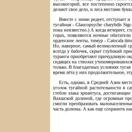
высокогорий, все постепенно скроетс
делают свое дело, и леса местами букв
Вместе с ними редеет, отступает и
тугайная - Glaucopsyche charybdis Stg
пока неизвестно.) А когда вечереет, с
горах, появляются ночные обитатели
орденские ленты, тимур - Catocala timur
Но, наверное, самый великолепный с
всегда у бабочек, скрыт глубокий пр
туранги приобретают причудливую окр
сидящих на стволах утихомирившихся н
только. В благодатных условиях тугая 
время лёта у них продолжительное, эт
Есть, однако, в Средней Азии место
уголок тугайной растительности в са
стебли злака эриантуса, достигающие
Вахшской долиной, где огромные про
смогли преобразовать малонаселенные
часть долины. А как еще сохранить на