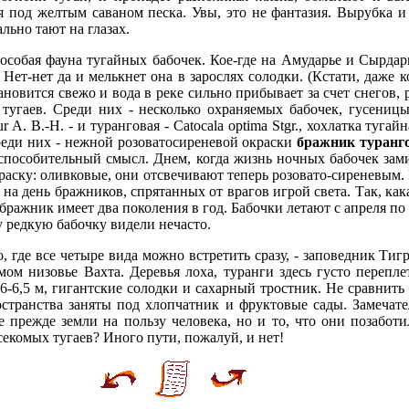
я под желтым саваном песка. Увы, это не фантазия. Вырубка 
ально тают на глазах.
 особая фауна тугайных бабочек. Кое-где на Амударье и Сырдар
r. Нет-нет да и мелькнет она в зарослях солодки. (Кстати, даже 
тановится свежо и вода в реке сильно прибывает за счет снегов, 
 тугаев. Среди них - несколько охраняемых бабочек, гусеницы
 А. В.-Н. - и туранговая - Catocala optima Stgr., хохлатка тугайна
реди них - нежной розоватосиреневой окраски
бражник туранг
испособительный смысл. Днем, когда жизнь ночных бабочек зами
аску: оливковые, они отсвечивают теперь розовато-сиреневым. 
а день бражников, спрятанных от врагов игрой света. Так, кака
бражник имеет два поколения в год. Бабочки летают с апреля по 
у редкую бабочку видели нечасто.
, где все четыре вида можно встретить сразу, - заповедник Тигр
мом низовье Вахта. Деревья лоха, туранги здесь густо переп
 6-6,5 м, гигантские солодки и сахарный тростник. Не сравнить
странства заняты под хлопчатник и фруктовые сады. Замечател
 прежде земли на пользу человека, но и то, что они позабот
секомых тугаев? Иного пути, пожалуй, и нет!