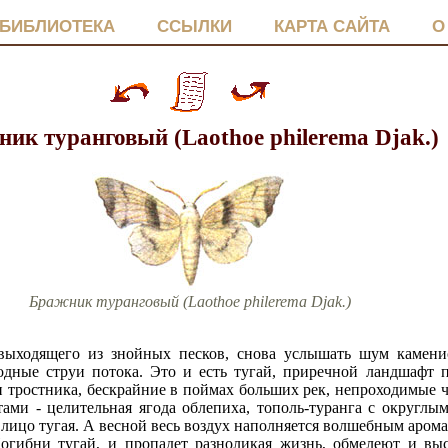
БИБЛИОТЕКА
ССЫЛКИ
КАРТА САЙТА
О
ик туранговый (Laothoe philerema Djak.)
Бражник туранговый (Laothoe philerema Djak.)
выходящего из знойных песков, снова услышать шум каменис
лодные струи потока. Это и есть тугай, приречной ландшафт 
 тростника, бескрайние в поймах больших рек, непроходимые 
тами - целительная ягода облепиха, тополь-туранга с округлы
о лицо тугая. А весной весь воздух наполняется волшебным аром
огибни тугай, и пропадет разноликая жизнь, обмелеют и вы