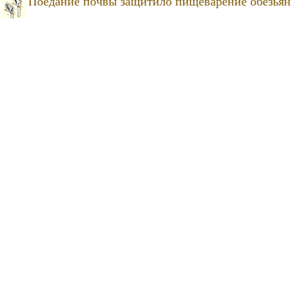
Поедание почвы защитило пищеварение обезьян