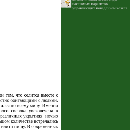
насекомых-паразитов,
управляющих поведением хозяев
ен тем, что селится вместе с
местно обитающими с людьми.
лился по всему миру. Именно
вого сверчка увековечена в
 различных укрытиях, ночью
ьшом количестве встречались
о найти пищу. В современных