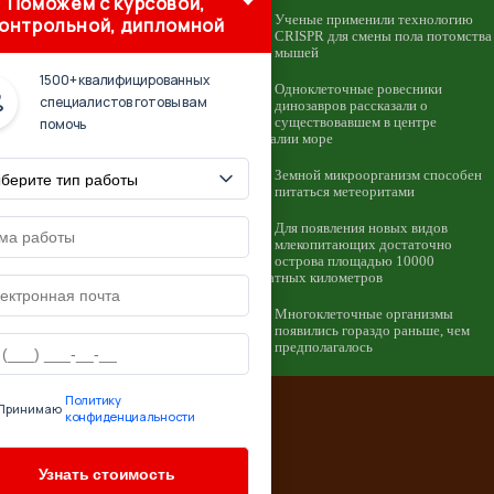
Поможем с курсовой,
Ученые применили технологию
онтрольной, дипломной
CRISPR для смены пола потомства
мышей
1500+ квалифицированных
Одноклеточные ровесники
специалистов готовы вам
динозавров рассказали о
помочь
существовавшем в центре
Австралии море
Земной микроорганизм способен
питаться метеоритами
Для появления новых видов
млекопитающих достаточно
острова площадью 10000
квадратных километров
Многоклеточные организмы
появились гораздо раньше, чем
предполагалось
Политику
Принимаю
конфиденциальности
 источник: