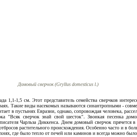
Домовый сверчок (Gryllus domesticus l.)
ада 1,1-1,5 см. Этот представитель семейства сверчков интерес
сараях. Такие виды насекомых называются синантропными - сов
тает в пустынях Евразии, однако, сопровождая человека, рассе
рка "Всяк сверчок знай свой шесток". Звонкая песенка домо
 писателя Чарльза Диккенса. Днем домовый сверчок прячется в
 отбросов растительного происхождения. Особенно часто и в бол
ухнях, где было тепло от печей или каминов и всегда можно был