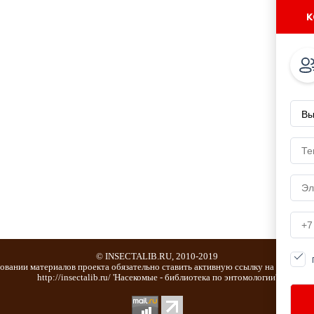
к
© INSECTALIB.RU, 2010-2019
овании материалов проекта обязательно ставить активную ссылку на страницу
http://insectalib.ru/ 'Насекомые - библиотека по энтомологии'