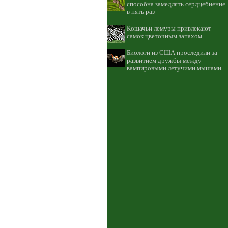
способна замедлять сердцебиение
в пять раз
Кошачьи лемуры привлекают
самок цветочным запахом
Биологи из США проследили за
развитием дружбы между
вампировыми летучими мышами