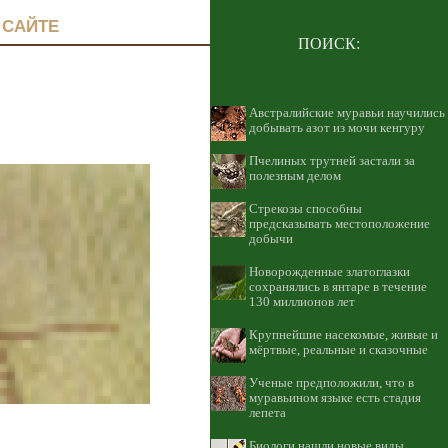
 САЙТЕ
ПОИСК:
Австралийские муравьи научились
добывать азот из мочи кенгуру
Пчелиных трутней застали за
полезным делом
Стрекозы способны
предсказывать местоположение
добычи
Новорожденные златоглазки
сохранялись в янтаре в течение
130 миллионов лет
Крупнейшие насекомые, живые и
мёртвые, реальные и сказочные
Ученые предположили, что в
муравьином языке есть стадия
лепета
Биологи нашли новые виды