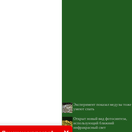
Эксперимент показал медузы тоже
умеют спать
Открыт новый вид фотосинтеза,
использующий ближний
инфракрасный свет