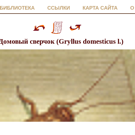
БИБЛИОТЕКА
ССЫЛКИ
КАРТА САЙТА
О
 Домовый сверчок (Gryllus domesticus l.)