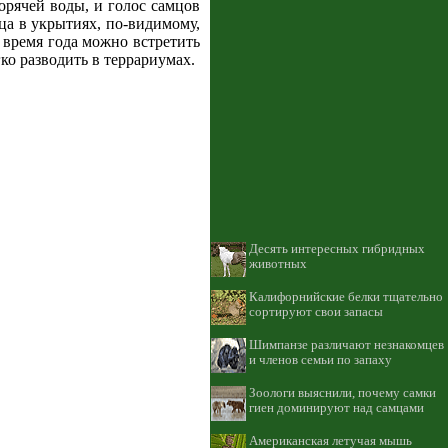
рячей воды, и голос самцов
ца в укрытиях, по-видимому,
 время года можно встретить
ко разводить в террариумах.
Десять интересных гибридных
животных
Калифорнийские белки тщательно
сортируют свои запасы
Шимпанзе различают незнакомцев
и членов семьи по запаху
Зоологи выяснили, почему самки
гиен доминируют над самцами
Американская летучая мышь