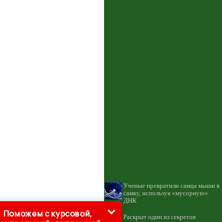
Ученые превратили самца мыши в
самку, используя «мусорную»
ДНК
Поможем с курсовой,
Раскрыт один из секретов