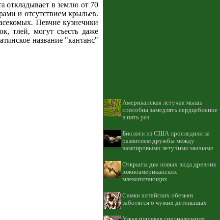
а откладывает в землю от 70
рами и отсутствием крыльев.
насекомых. Певчие кузнечики
к, тлей, могут съесть даже
латинское название "кантанс"
Американская летучая мышь
способна замедлять сердцебиение
в пять раз
Биологи из США проследили за
развитием дружбы между
вампировыми летучими мышами
Открыты два новых вида древних
южноамериканских
млекопитающих
Самки китайских обезьян
заботятся о чужих детенышах
Узкая пищевая специализация