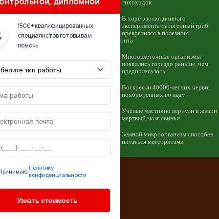
онтрольной, дипломной
тихоходок
В ходе эволюционного
1500+ квалифицированных
эксперимента патогенный гриб
превратился в полезного
специалистов готовы вам
симбионта
помочь
Многоклеточные организмы
появились гораздо раньше, чем
предполагалось
Воскресли 40000-летних черви,
похороненных во льду
Учёные частично вернули к жизни
мертвый мозг свиньи
Земной микроорганизм способен
питаться метеоритами
Политику
Принимаю
конфиденциальности
 источник: