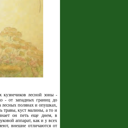
х кузнечиков лесной зоны -
о - от западных границ до
а лесных полянах и опушках,
 травы, куст малины, а то и
инает он петь еще днем, в
уковой аппарат, как и у всех
меют, внешне отличаются от