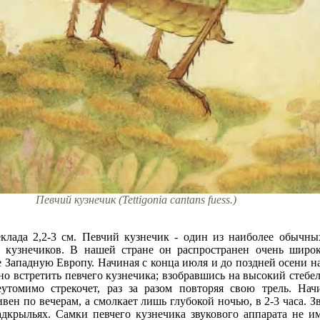
Певчий кузнечик (Tettigonia cantans fuess.)
еклада 2,2-3 см. Певчий кузнечик - один из наиболее обычны
 кузнечиков. В нашей стране он распространен очень широк
 Западную Европу. Начиная с конца июля и до поздней осени н
о встретить певчего кузнечика; взобравшись на высокий стебель
утомимо стрекочет, раз за разом повторяя свою трель. Нач
вен по вечерам, а смолкает лишь глубокой ночью, в 2-3 часа. Зв
адкрыльях. Самки певчего кузнечика звукового аппарата не и