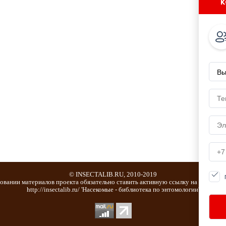
к
© INSECTALIB.RU, 2010-2019
овании материалов проекта обязательно ставить активную ссылку на страницу
http://insectalib.ru/ 'Насекомые - библиотека по энтомологии'