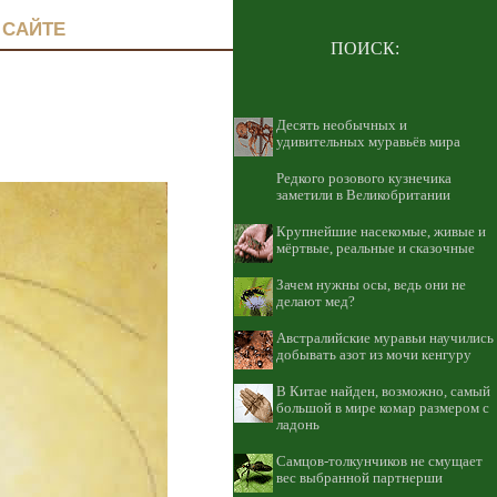
 САЙТЕ
ПОИСК:
Десять необычных и
удивительных муравьёв мира
Редкого розового кузнечика
заметили в Великобритании
Крупнейшие насекомые, живые и
мёртвые, реальные и сказочные
Зачем нужны осы, ведь они не
делают мед?
Австралийские муравьи научились
добывать азот из мочи кенгуру
В Китае найден, возможно, самый
большой в мире комар размером с
ладонь
Самцов-толкунчиков не смущает
вес выбранной партнерши