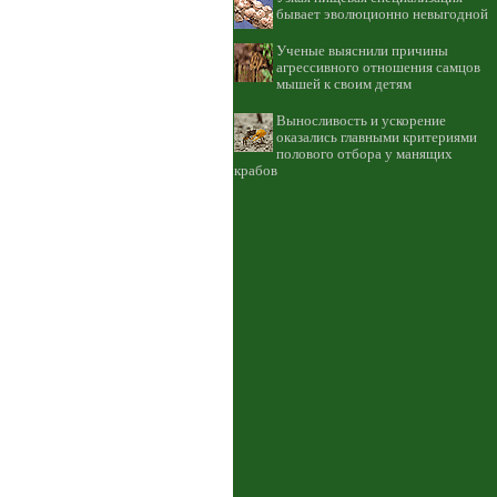
бывает эволюционно невыгодной
Ученые выяснили причины
агрессивного отношения самцов
мышей к своим детям
Выносливость и ускорение
оказались главными критериями
полового отбора у манящих
крабов