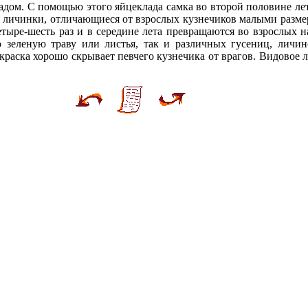
ом. С помощью этого яйцеклада самка во второй половине лет
я личинки, отличающиеся от взрослых кузнечиков малыми разме
тыре-шесть раз и в середине лета превращаются во взрослых 
зеленую траву или листья, так и различных гусениц, личино
краска хорошо скрывает певчего кузнечика от врагов. Видовое 