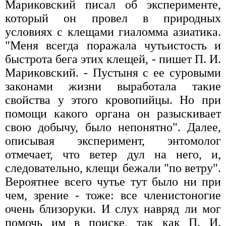
Мариковский писал об эксперименте,
который он провел в природных
условиях с клещами гиаломма азиатика.
"Меня всегда поражала чутьистость и
быстрота бега этих клещей, - пишет П. И.
Мариковский. - Пустыня с ее суровыми
законами жизни выработала такие
свойства у этого кровопийцы. Но при
помощи какого органа он разыскивает
свою добычу, было непонятно". Далее,
описывая эксперимент, энтомолог
отмечает, что ветер дул на него, и,
следовательно, клещи бежали "по ветру".
Вероятнее всего чутье тут было ни при
чем, зрение - тоже: все членистоногие
очень близоруки. И слух навряд ли мог
помочь им в поиске, так как П. И.