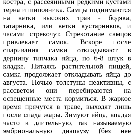
костра, с рассеянными редкими кустами
терна и шиповника. Самцы поднимаются
на ветки высоких трав - бодяка,
татарника, или ветки кустарников, и
часами стрекочут. Стрекотание самцов
привлекает самок. Вскоре после
спаривания самки откладывают в
дернину типчака яйца, по 6-8 штук в
кладке. Питаясь растительной пищей,
самка продолжает откладывать яйца до
августа. Ночью толстуны неактивны, с
рассветом они перебираются на
освещенные места кормиться. В жаркое
время прячутся в траве, выходят лишь
после спада жары. Зимуют яйца, впадая
часто в длительную, так называемую
эмбриональную диапаузу (без нее