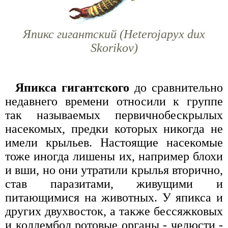
Япикс гигантский (Heterojapyx dux
Skorikov)
Япикса гигантского
до сравнительно
недавнего времени относили к группе
так называемых первичнобескрылых
насекомых, предки которых никогда не
имели крыльев. Настоящие насекомые
тоже иногда лишены их, например блохи
и вши, но они утратили крылья вторично,
став паразитами, живущими и
питающимися на животных. У япикса и
других двухвосток, а также бессяжковых
и коллембол ротовые органы - челюсти -