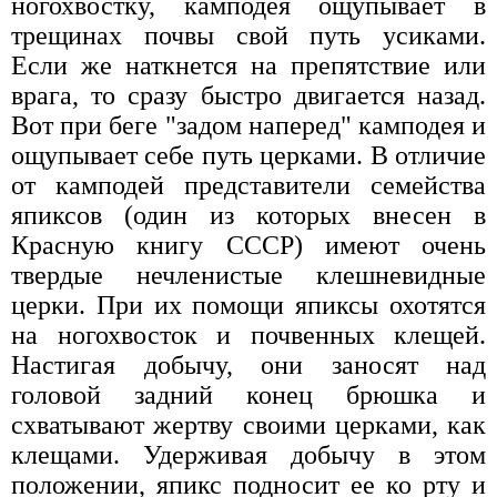
ногохвостку, камподея ощупывает в
трещинах почвы свой путь усиками.
Если же наткнется на препятствие или
врага, то сразу быстро двигается назад.
Вот при беге "задом наперед" камподея и
ощупывает себе путь церками. В отличие
от камподей представители семейства
япиксов (один из которых внесен в
Красную книгу СССР) имеют очень
твердые нечленистые клешневидные
церки. При их помощи япиксы охотятся
на ногохвосток и почвенных клещей.
Настигая добычу, они заносят над
головой задний конец брюшка и
схватывают жертву своими церками, как
клещами. Удерживая добычу в этом
положении, япикс подносит ее ко рту и