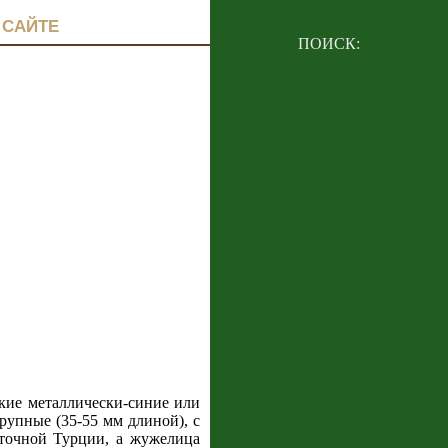
 САЙТЕ
ПОИСК:
кие металлически-синие или
крупные (35-55 мм длиной), с
сточной Турции, а жужелица