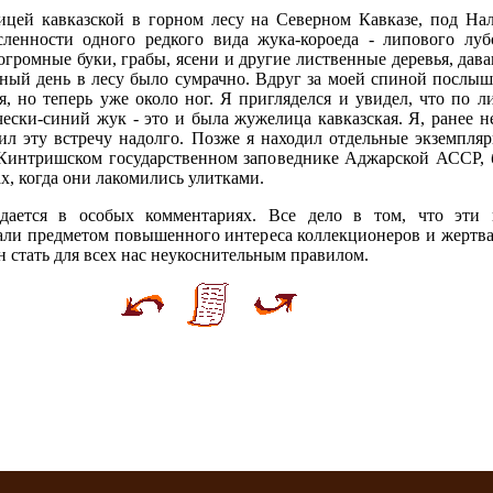
ицей кавказской в горном лесу на Северном Кавказе, под Нал
енности одного редкого вида жука-короеда - липового лубоеда
 огромные буки, грабы, ясени и другие лиственные деревья, да
чный день в лесу было сумрачно. Вдруг за моей спиной послыша
, но теперь уже около ног. Я пригляделся и увидел, что по 
ески-синий жук - это и была жужелица кавказская. Я, ранее 
л эту встречу надолго. Позже я находил отдельные экземпля
 Кинтришском государственном заповеднике Аджарской АССР, б
х, когда они лакомились улитками.
ается в особых комментариях. Все дело в том, что эти н
али предметом повышенного интереса коллекционеров и жертв
 стать для всех нас неукоснительным правилом.