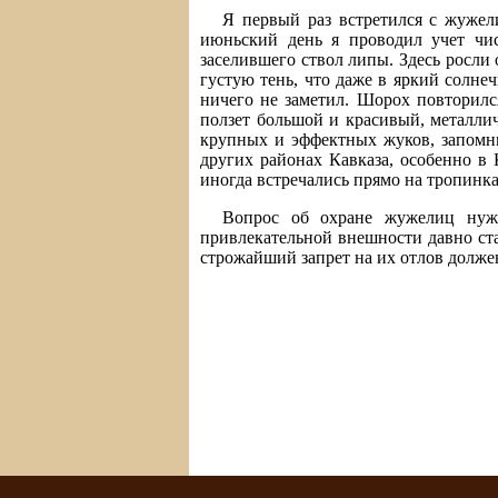
Я первый раз встретился с жужел
июньский день я проводил учет числ
заселившего ствол липы. Здесь росли
густую тень, что даже в яркий солне
ничего не заметил. Шорох повторился
ползет большой и красивый, металлич
крупных и эффектных жуков, запомни
других районах Кавказа, особенно в
иногда встречались прямо на тропинка
Вопрос об охране жужелиц нужд
привлекательной внешности давно ст
строжайший запрет на их отлов должен