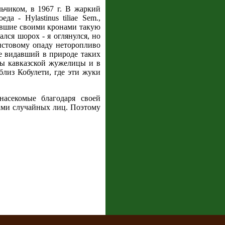
ьчиком, в 1967 г. В жаркий
 - Hylastinus tiliae Sem.,
вавшие своими кронами такую
лся шорох - я оглянулся, но
листовому опаду неторопливо
не видавший в природе таких
ры кавказской жужелицы и в
лиз Кобулети, где эти жуки
асекомые благодаря своей
ами случайных лиц. Поэтому