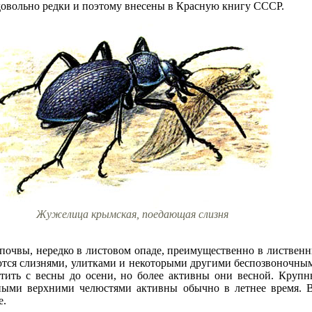
 довольно редки и поэтому внесены в Красную книгу СССР.
Жужелица крымская, поедающая слизня
почвы, нередко в листовом опаде, преимущественно в листвен
аются слизнями, улитками и некоторыми другими беспозвоночным
етить с весны до осени, но более активны они весной. Крупны
ми верхними челюстями активны обычно в летнее время. Вс
е.