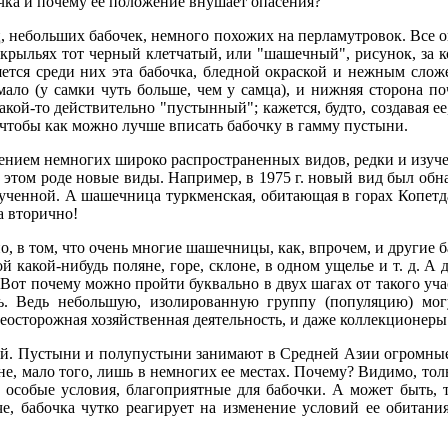
очка и почему ее положение внушает опасения?
 небольших бабочек, немного похожих на перламутровок. Все о
крыльях тот черный клетчатый, или "шашечный", рисунок, за 
ляется среди них эта бабочка, бледной окраской и нежным сло
мало (у самки чуть больше, чем у самца), и нижняя сторона поч
кой-то действительно "пустынный"; кажется, будто, создавая е
 чтобы как можно лучше вписать бабочку в гамму пустыни.
нием немногих широко распространенных видов, редки и изуче
этом роде новые виды. Например, в 1975 г. новый вид был обн
ученной. А шашечница туркменская, обитающая в горах Копетдаг
а вторично!
о, в том, что очень многие шашечницы, как, впрочем, и другие 
й какой-нибудь поляне, горе, склоне, в одном ущелье и т. д. А
Вот почему можно пройти буквально в двух шагах от такого уча
ь. Ведь небольшую, изолированную группу (популяцию) могу
еосторожная хозяйственная деятельность, и даже коллекционеры
й. Пустыни и полупустыни занимают в Средней Азии огромные 
не, мало того, лишь в немногих ее местах. Почему? Видимо, тол
 особые условия, благоприятные для бабочки. А может быть, т
че, бабочка чутко реагирует на изменение условий ее обитания