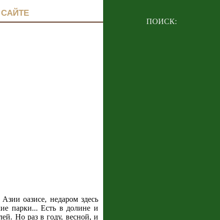
 САЙТЕ
ПОИСК:
Азии оазисе, недаром здесь
е парки... Есть в долине и
й. Но раз в году, весной, и