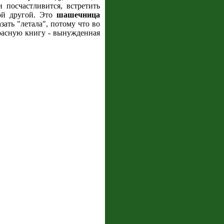
 посчастливится, встретить
кой другой. Это
шашечница
зать "летала", потому что во
Красную книгу - вынужденная