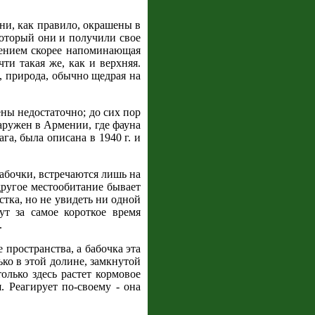
ни, как правило, окрашены в
который они и получили свое
жением скорее напоминающая
ти такая же, как и верхняя.
е, природа, обычно щедрая на
ны недостаточно; до сих пор
аружен в Армении, где фауна
а, была описана в 1940 г. и
бабочки, встречаются лишь на
 другое местообитание бывает
стка, но не увидеть ни одной
т за самое короткое время
.
пространства, а бабочка эта
ько в этой долине, замкнутой
олько здесь растет кормовое
. Реагирует по-своему - она