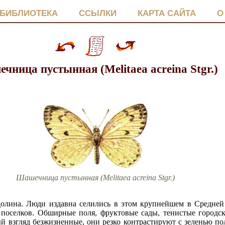
БИБЛИОТЕКА
ССЫЛКИ
КАРТА САЙТА
О
чница пустынная (Melitaea acreina Stgr.)
Шашечница пустынная (Melitaea acreina Stgr.)
долина. Люди издавна селились в этом крупнейшем в Средней 
 поселков. Обширные поля, фруктовые сады, тенистые городски
 взгляд безжизненные, они резко контрастируют с зеленью поле