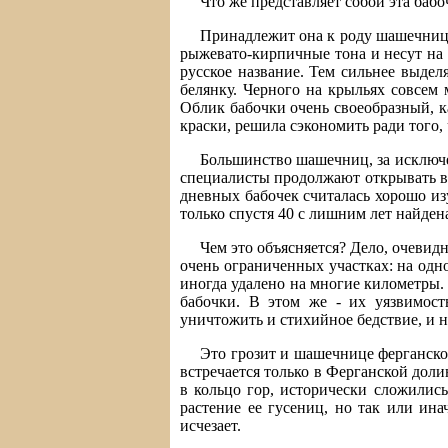
Что же представляет собой эта баб
Принадлежит она к роду шашечниц,
рыжевато-кирпичные тона и несут на 
русское название. Тем сильнее выде
белянку. Черного на крыльях совсем 
Облик бабочки очень своеобразный, ка
краски, решила сэкономить ради того,
Большинство шашечниц, за исключе
специалисты продолжают открывать в 
дневных бабочек считалась хорошо из
только спустя 40 с лишним лет найден
Чем это объясняется? Дело, очевидн
очень ограниченных участках: на одно
иногда удалено на многие километры. 
бабочки. В этом же - их уязвимост
уничтожить и стихийное бедствие, и н
Это грозит и шашечнице ферганско
встречается только в Ферганской доли
в кольцо гор, исторически сложились
растение ее гусениц, но так или ина
исчезает.