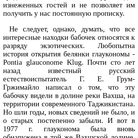
изнеженных гостей и не позволяет им
получить у нас постоянную прописку.
Не следует, однако, думать, что все
интересные находки бабочек относятся к
разряду экзотических. Любопытна
история открытия белянки глаукономы -
Pontia glauconome Klug. Почти сто лет
назад известный русский
естествоиспытатель Г. Е. Грум-
Гржимайло написал о том, что эту
бабочку видели в долине реки Вахша, на
территории современного Таджикистана.
Но шли годы, новых сведений не было, и
о старых постепенно забыли. И вот в
1977 г. глауконома была вновь
обнаружена в той же Вахшской долине,