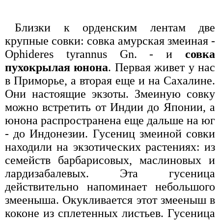
Близки к орденским лентам две
крупные совки: совка амурская змеиная -
Ophideres tyrannus Gn. - и
совка
пухокрылая юнона
. Первая живет у нас
в Приморье, а вторая еще и на Сахалине.
Они настоящие экзоты. Змеиную совку
можно встретить от Индии до Японии, а
юнона распространена еще дальше на юг
- до Индонезии. Гусениц змеиной совки
находили на экзотических растениях: из
семейств барбарисовых, маслиновых и
лардизабалевых. Эта гусеница
действительно напоминает небольшого
змееныша. Окукливается этот змееныш в
коконе из сплетенных листьев. Гусеница