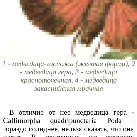
1 - медведица-госпожа (желтая форма), 2
- медведица гера, 3 - медведица
красноточечная, 4 - медведица
закаспийская мрачная
В отличие от нее медведица гера -
Callimorpha quadripunctaria Poda -
гораздо солиднее, нельзя сказать, что она
парит. В приречных же зарослях