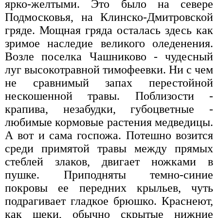
ярко-желтыми. Это было на севере
Подмосковья, на Клинско-Дмитровской
гряде. Мощная гряда осталась здесь как
зримое наследие великого оледенения.
Возле поселка Чашниково - чудесный
луг высокотравной тимофеевки. Ни с чем
не сравнимый запах перестойной
нескошенной травы. Поблизости -
крапива, незабудки, губоцветные -
любимые кормовые растения медведицы.
А вот и сама госпожа. Потешно возится
среди примятой травы между прямых
стеблей злаков, двигает ножками в
пушке. Приподняты темно-синие
покровы ее передних крыльев, чуть
подрагивает гладкое брюшко. Краснеют,
как щеки, обычно скрытые нижние