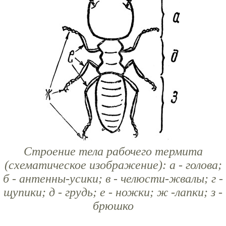
Строение тела рабочего термита
(схематическое изображение): а - голова;
б - антенны-усики; в - челюсти-жвалы; г -
щупики; д - грудь; е - ножки; ж -лапки; з -
брюшко